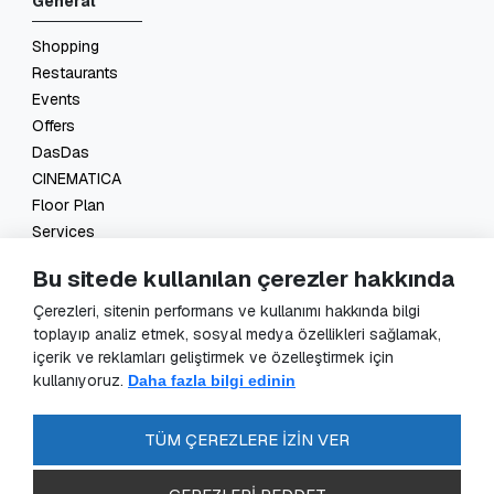
General
Shopping
Restaurants
Events
Offers
DasDas
CINEMATICA
Floor Plan
Services
Contact
Bu sitede kullanılan çerezler hakkında
Legal
Çerezleri, sitenin performans ve kullanımı hakkında bilgi
toplayıp analiz etmek, sosyal medya özellikleri sağlamak,
GDPR Application
içerik ve reklamları geliştirmek ve özelleştirmek için
GDPR
kullanıyoruz.
Daha fazla bilgi edinin
Data Controller Application
Security Cameras Clarification
TÜM ÇEREZLERE İZİN VER
Energy Policy
FAQ