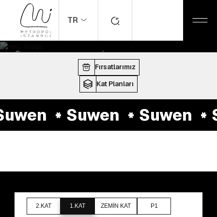
TR
ANASAYFA
MAĞAZALAR
Suwen
ÇALIŞMA SAATLERI:
10:00 - 22:00
Fırsatlarımız
Kat Planları
uwen
Suwen
Suwen