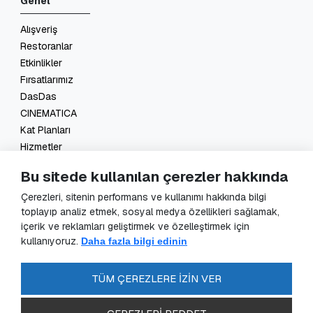
Genel
Alışveriş
Restoranlar
Etkinlikler
Fırsatlarımız
DasDas
CINEMATICA
Kat Planları
Hizmetler
İletişim
Bu sitede kullanılan çerezler hakkında
Yasal
Çerezleri, sitenin performans ve kullanımı hakkında bilgi
toplayıp analiz etmek, sosyal medya özellikleri sağlamak,
KVKK Başvuru
içerik ve reklamları geliştirmek ve özelleştirmek için
KVKK Aydınlatma Metni
kullanıyoruz.
Daha fazla bilgi edinin
Veri Sorumlusu Başvuru Formu
Güvenlik Kameraları Aydınlatma Metni
TÜM ÇEREZLERE İZİN VER
Enerji Politikası
SSS