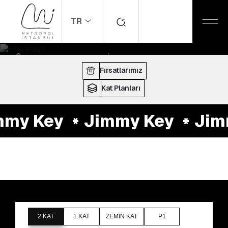
TR
ANASAYFA
MAĞAZALAR
Jimmy Key
ÇALIŞMA SAATLERI:
10:00 - 22:00
Fırsatlarımız
Kat Planları
my Key
Jimmy Key
Jim