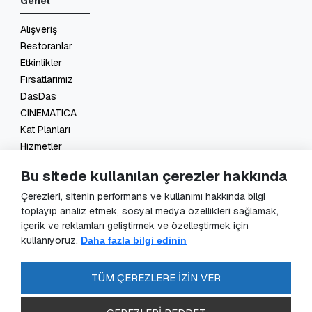
Genel
Alışveriş
Restoranlar
Etkinlikler
Fırsatlarımız
DasDas
CINEMATICA
Kat Planları
Hizmetler
İletişim
Bu sitede kullanılan çerezler hakkında
Yasal
Çerezleri, sitenin performans ve kullanımı hakkında bilgi
toplayıp analiz etmek, sosyal medya özellikleri sağlamak,
KVKK Başvuru
içerik ve reklamları geliştirmek ve özelleştirmek için
KVKK Aydınlatma Metni
kullanıyoruz.
Daha fazla bilgi edinin
Veri Sorumlusu Başvuru Formu
Güvenlik Kameraları Aydınlatma Metni
TÜM ÇEREZLERE İZİN VER
Enerji Politikası
SSS