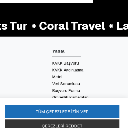
 Tur
Coral Travel
Lat
Yasal
KVKK Başvuru
KVKK Aydınlatma
Metni
Veri Sorumlusu
Başvuru Formu
Güvenlik Kameraları
Aydınlatma Metni
Enerji Politikası
TÜM ÇEREZLERE İZİN VER
SSS
ÇEREZLERİ REDDET