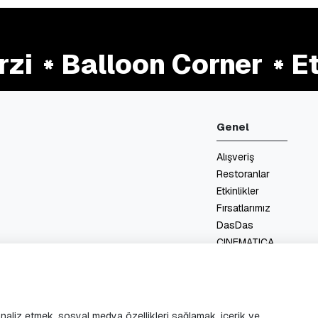
i
Balloon Corner
Ets
Genel
Alışveriş
Restoranlar
Etkinlikler
Fırsatlarımız
DasDas
CINEMATICA
Kat Planları
Hizmetler
İletişim
 analiz etmek, sosyal medya özellikleri sağlamak, içerik ve