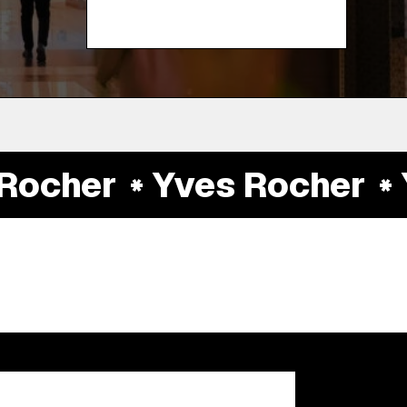
ocher
Yves Rocher
Y