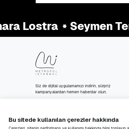
a Lostra
Seymen Terz
Siz de dijital uygulamamızı indirin, sürpriz
kampanyalardan hemen haberdar olun.
© 2025 Metropol Istanbul All Rights Reserved.
Bu sitede kullanılan çerezler hakkında
Çerezleri, sitenin performans ve kullanımı hakkında bilgi toplayıp