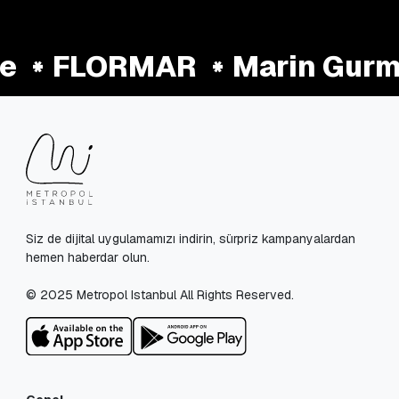
e
FLORMAR
Marin Gurm
Siz de dijital uygulamamızı indirin, sürpriz kampanyalardan
hemen haberdar olun.
© 2025 Metropol Istanbul All Rights Reserved.