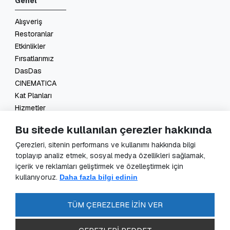
Genel
Alışveriş
Restoranlar
Etkinlikler
Fırsatlarımız
DasDas
CINEMATICA
Kat Planları
Hizmetler
İletişim
Bu sitede kullanılan çerezler hakkında
Yasal
Çerezleri, sitenin performans ve kullanımı hakkında bilgi
toplayıp analiz etmek, sosyal medya özellikleri sağlamak,
KVKK Başvuru
içerik ve reklamları geliştirmek ve özelleştirmek için
KVKK Aydınlatma Metni
kullanıyoruz.
Daha fazla bilgi edinin
Veri Sorumlusu Başvuru Formu
Güvenlik Kameraları Aydınlatma Metni
TÜM ÇEREZLERE İZİN VER
Enerji Politikası
SSS