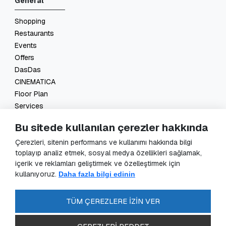
General
Shopping
Restaurants
Events
Offers
DasDas
CINEMATICA
Floor Plan
Services
Contact
Bu sitede kullanılan çerezler hakkında
Legal
Çerezleri, sitenin performans ve kullanımı hakkında bilgi
toplayıp analiz etmek, sosyal medya özellikleri sağlamak,
GDPR Application
içerik ve reklamları geliştirmek ve özelleştirmek için
GDPR
kullanıyoruz.
Daha fazla bilgi edinin
Data Controller Application
Security Cameras Clarification
TÜM ÇEREZLERE İZİN VER
Energy Policy
FAQ