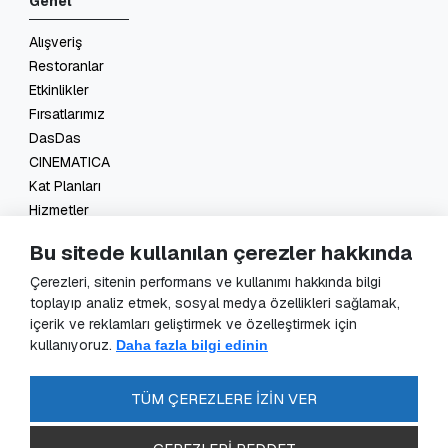
Genel
Alışveriş
Restoranlar
Etkinlikler
Fırsatlarımız
DasDas
CINEMATICA
Kat Planları
Hizmetler
İletişim
Bu sitede kullanılan çerezler hakkında
Yasal
Çerezleri, sitenin performans ve kullanımı hakkında bilgi
toplayıp analiz etmek, sosyal medya özellikleri sağlamak,
KVKK Başvuru
içerik ve reklamları geliştirmek ve özelleştirmek için
KVKK Aydınlatma Metni
kullanıyoruz.
Daha fazla bilgi edinin
Veri Sorumlusu Başvuru Formu
Güvenlik Kameraları Aydınlatma Metni
TÜM ÇEREZLERE İZİN VER
Enerji Politikası
SSS