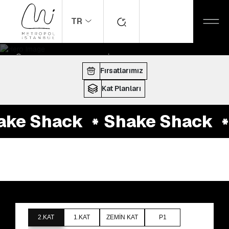
TR
ANASAYFA
MAĞAZALAR
Shake Shack
ÇALIŞMA SAATLERI:
10:00 - 22:00
Fırsatlarımız
Kat Planları
ke Shack
Shake Shack