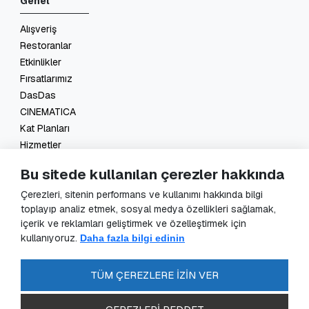
Genel
Alışveriş
Restoranlar
Etkinlikler
Fırsatlarımız
DasDas
CINEMATICA
Kat Planları
Hizmetler
İletişim
Bu sitede kullanılan çerezler hakkında
Yasal
Çerezleri, sitenin performans ve kullanımı hakkında bilgi
toplayıp analiz etmek, sosyal medya özellikleri sağlamak,
KVKK Başvuru
içerik ve reklamları geliştirmek ve özelleştirmek için
KVKK Aydınlatma Metni
kullanıyoruz.
Daha fazla bilgi edinin
Veri Sorumlusu Başvuru Formu
Güvenlik Kameraları Aydınlatma Metni
TÜM ÇEREZLERE İZİN VER
Enerji Politikası
SSS