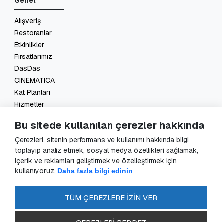
Genel
Alışveriş
Restoranlar
Etkinlikler
Fırsatlarımız
DasDas
CINEMATICA
Kat Planları
Hizmetler
İletişim
Bu sitede kullanılan çerezler hakkında
Yasal
Çerezleri, sitenin performans ve kullanımı hakkında bilgi
toplayıp analiz etmek, sosyal medya özellikleri sağlamak,
KVKK Başvuru
içerik ve reklamları geliştirmek ve özelleştirmek için
KVKK Aydınlatma Metni
kullanıyoruz.
Daha fazla bilgi edinin
Veri Sorumlusu Başvuru Formu
Güvenlik Kameraları Aydınlatma Metni
TÜM ÇEREZLERE İZİN VER
Enerji Politikası
SSS