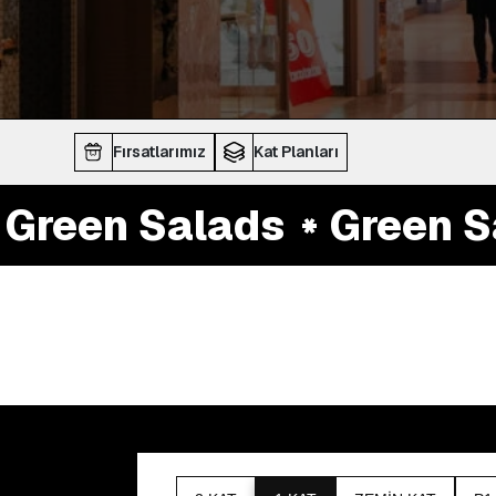
Fırsatlarımız
Kat Planları
reen Salads
Green Sa