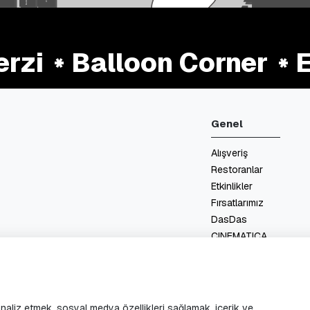
zi
Balloon Corner
Et
Genel
Alışveriş
Restoranlar
Etkinlikler
Fırsatlarımız
DasDas
CINEMATICA
Kat Planları
Hizmetler
İletişim
 analiz etmek, sosyal medya özellikleri sağlamak, içerik ve