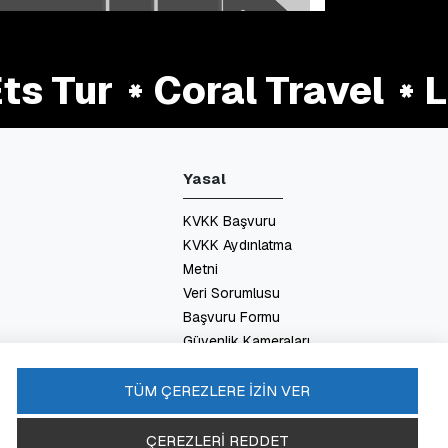
s Tur
Coral Travel
La
Yasal
KVKK Başvuru
KVKK Aydınlatma
Metni
Veri Sorumlusu
Başvuru Formu
Güvenlik Kameraları
Aydınlatma Metni
Enerji Politikası
TÜM ÇEREZLERE İZİN VER
SSS
ÇEREZLERİ REDDET