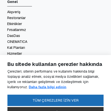
Genel
Alışveriş
Restoranlar
Etkinlikler
Fırsatlarımız
DasDas
CINEMATICA
Kat Planları
Hizmetler
İletişim
Bu sitede kullanılan çerezler hakkında
Yasal
Çerezleri, sitenin performans ve kullanımı hakkında bilgi
toplayıp analiz etmek, sosyal medya özellikleri sağlamak,
KVKK Başvuru
içerik ve reklamları geliştirmek ve özelleştirmek için
KVKK Aydınlatma Metni
kullanıyoruz.
Daha fazla bilgi edinin
Veri Sorumlusu Başvuru Formu
Güvenlik Kameraları Aydınlatma Metni
TÜM ÇEREZLERE İZİN VER
Enerji Politikası
SSS