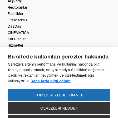
Alışveriş
Restoranlar
Etkinlikler
Fırsatlarımız
DasDas
CINEMATICA
Kat Planları
Hizmetler
İletişim
Bu sitede kullanılan çerezler hakkında
Yasal
Çerezleri, sitenin performans ve kullanımı hakkında bilgi
toplayıp analiz etmek, sosyal medya özellikleri sağlamak,
KVKK Başvuru
içerik ve reklamları geliştirmek ve özelleştirmek için
KVKK Aydınlatma Metni
kullanıyoruz.
Daha fazla bilgi edinin
Veri Sorumlusu Başvuru Formu
Güvenlik Kameraları Aydınlatma Metni
TÜM ÇEREZLERE İZİN VER
Enerji Politikası
SSS
ÇEREZLERİ REDDET