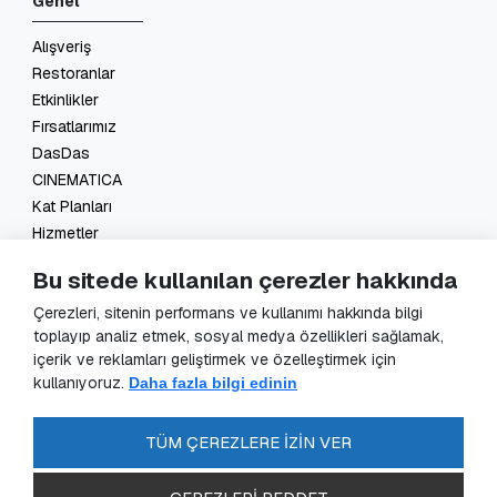
Genel
Alışveriş
Restoranlar
Etkinlikler
Fırsatlarımız
DasDas
CINEMATICA
Kat Planları
Hizmetler
İletişim
Bu sitede kullanılan çerezler hakkında
Yasal
Çerezleri, sitenin performans ve kullanımı hakkında bilgi
toplayıp analiz etmek, sosyal medya özellikleri sağlamak,
KVKK Başvuru
içerik ve reklamları geliştirmek ve özelleştirmek için
KVKK Aydınlatma Metni
kullanıyoruz.
Daha fazla bilgi edinin
Veri Sorumlusu Başvuru Formu
Güvenlik Kameraları Aydınlatma Metni
TÜM ÇEREZLERE İZİN VER
Enerji Politikası
SSS