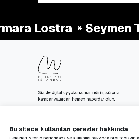
ara Lostra
Seymen Te
Siz de dijital uygulamamızı indirin, sürpriz
kampanyalardan hemen haberdar olun.
© 2025 Metropol Istanbul All Rights Reserved.
Bu sitede kullanılan çerezler hakkında
Çerezleri, sitenin performans ve kullanımı hakkında bilgi toplayıp