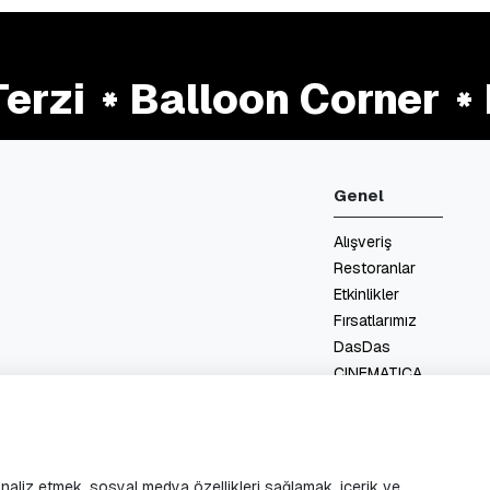
rzi
Balloon Corner
Et
Genel
Alışveriş
Restoranlar
Etkinlikler
Fırsatlarımız
DasDas
CINEMATICA
Kat Planları
Hizmetler
İletişim
 analiz etmek, sosyal medya özellikleri sağlamak, içerik ve