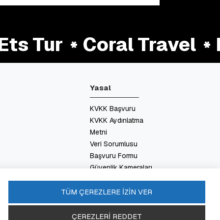
s Tur
Coral Travel
La
Yasal
KVKK Başvuru
KVKK Aydınlatma
Metni
Veri Sorumlusu
Başvuru Formu
Güvenlik Kameraları
Aydınlatma Metni
Enerji Politikası
TÜM ÇEREZLERE İZİN VER
SSS
ÇEREZLERİ REDDET