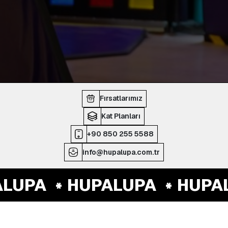
Fırsatlarımız
Kat Planları
+90 850 255 5588
info@hupalupa.com.tr
LUPA
HUPALUPA
HUPAL