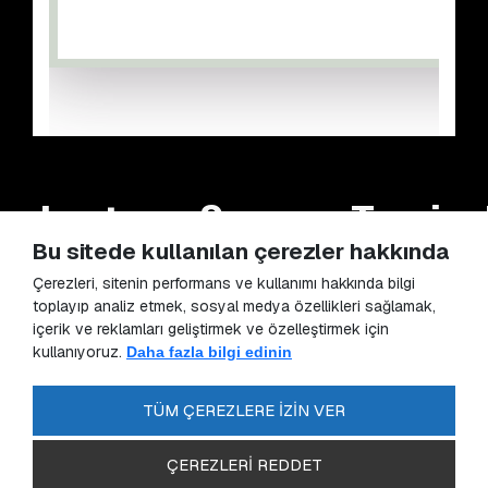
 Lostra
Seymen Terzi
B
Bu sitede kullanılan çerezler hakkında
Çerezleri, sitenin performans ve kullanımı hakkında bilgi
toplayıp analiz etmek, sosyal medya özellikleri sağlamak,
içerik ve reklamları geliştirmek ve özelleştirmek için
kullanıyoruz.
Daha fazla bilgi edinin
TÜM ÇEREZLERE İZİN VER
Siz de dijital uygulamamızı indirin, sürpriz kampanyalardan
hemen haberdar olun.
ÇEREZLERİ REDDET