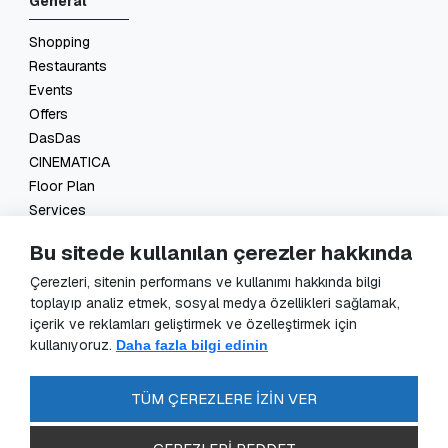
General
Shopping
Restaurants
Events
Offers
DasDas
CINEMATICA
Floor Plan
Services
Contact
Bu sitede kullanılan çerezler hakkında
Legal
Çerezleri, sitenin performans ve kullanımı hakkında bilgi
toplayıp analiz etmek, sosyal medya özellikleri sağlamak,
GDPR Application
içerik ve reklamları geliştirmek ve özelleştirmek için
GDPR
kullanıyoruz.
Daha fazla bilgi edinin
Data Controller Application
Security Cameras Clarification
TÜM ÇEREZLERE İZİN VER
Energy Policy
FAQ