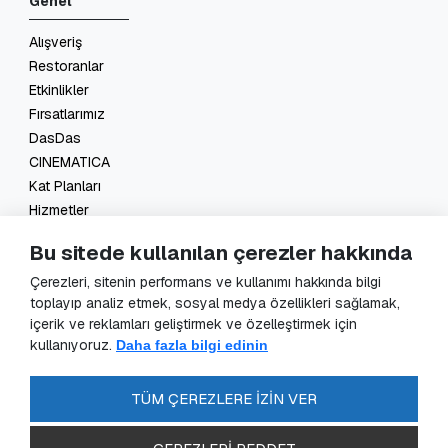
Genel
Alışveriş
Restoranlar
Etkinlikler
Fırsatlarımız
DasDas
CINEMATICA
Kat Planları
Hizmetler
İletişim
Bu sitede kullanılan çerezler hakkında
Yasal
Çerezleri, sitenin performans ve kullanımı hakkında bilgi
toplayıp analiz etmek, sosyal medya özellikleri sağlamak,
KVKK Başvuru
içerik ve reklamları geliştirmek ve özelleştirmek için
KVKK Aydınlatma Metni
kullanıyoruz.
Daha fazla bilgi edinin
Veri Sorumlusu Başvuru Formu
Güvenlik Kameraları Aydınlatma Metni
TÜM ÇEREZLERE İZİN VER
Enerji Politikası
SSS