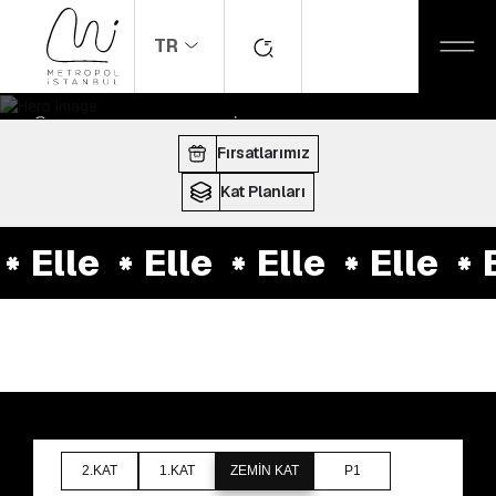
TR
ANASAYFA
MAĞAZALAR
Elle
ÇALIŞMA SAATLERI:
10:00 - 22:00
Fırsatlarımız
Kat Planları
Elle
Elle
Elle
Elle
E