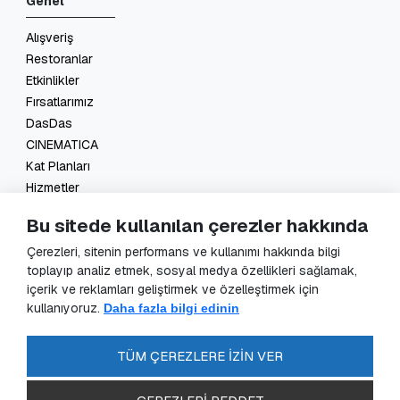
Genel
Alışveriş
Restoranlar
Etkinlikler
Fırsatlarımız
DasDas
CINEMATICA
Kat Planları
Hizmetler
İletişim
Bu sitede kullanılan çerezler hakkında
Yasal
Çerezleri, sitenin performans ve kullanımı hakkında bilgi
toplayıp analiz etmek, sosyal medya özellikleri sağlamak,
KVKK Başvuru
içerik ve reklamları geliştirmek ve özelleştirmek için
KVKK Aydınlatma Metni
kullanıyoruz.
Daha fazla bilgi edinin
Veri Sorumlusu Başvuru Formu
Güvenlik Kameraları Aydınlatma Metni
TÜM ÇEREZLERE İZİN VER
Enerji Politikası
SSS