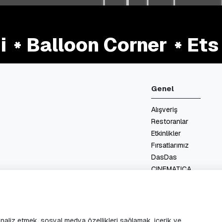
Balloon Corner
Ets T
Genel
Alışveriş
Restoranlar
Etkinlikler
Fırsatlarımız
DasDas
CINEMATICA
Kat Planları
Hizmetler
İletişim
 analiz etmek, sosyal medya özellikleri sağlamak, içerik ve