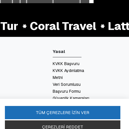
ur
Coral Travel
Latte
Yasal
KVKK Başvuru
KVKK Aydınlatma
Metni
Veri Sorumlusu
Başvuru Formu
Güvenlik Kameraları
Aydınlatma Metni
Enerji Politikası
TÜM ÇEREZLERE İZİN VER
SSS
ÇEREZLERİ REDDET