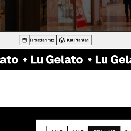
Fırsatlarımız
Kat Planları
to
Lu Gelato
Lu Gela