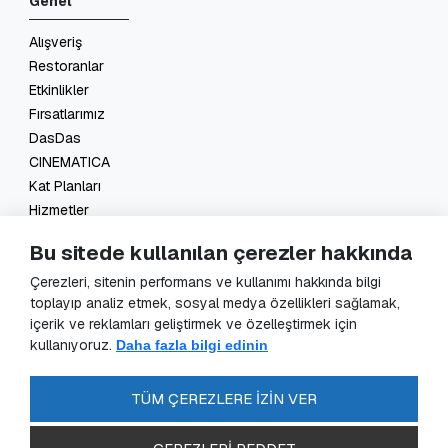
Genel
Alışveriş
Restoranlar
Etkinlikler
Fırsatlarımız
DasDas
CINEMATICA
Kat Planları
Hizmetler
İletişim
Bu sitede kullanılan çerezler hakkında
Yasal
Çerezleri, sitenin performans ve kullanımı hakkında bilgi
toplayıp analiz etmek, sosyal medya özellikleri sağlamak,
KVKK Başvuru
içerik ve reklamları geliştirmek ve özelleştirmek için
KVKK Aydınlatma Metni
kullanıyoruz.
Daha fazla bilgi edinin
Veri Sorumlusu Başvuru Formu
Güvenlik Kameraları Aydınlatma Metni
TÜM ÇEREZLERE İZİN VER
Enerji Politikası
SSS