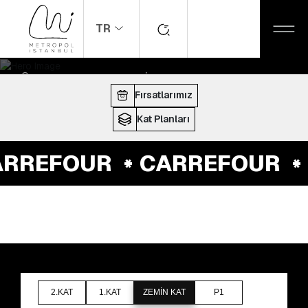
TR
ANASAYFA
MAĞAZALAR
CARREFOUR
ÇALIŞMA SAATLERI:
10:00 - 22:00
Fırsatlarımız
Kat Planları
RREFOUR
CARREFOUR