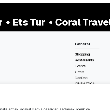
Ets Tur
Coral Travel
General
Shopping
Restaurants
Events
Offers
DasDas
CINEMATICA
Floor Plan
Services
Contact
 analiz etmek, sosyal medya özellikleri sağlamak, içerik ve