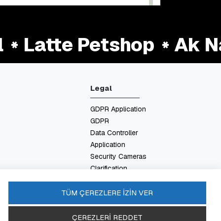
Latte Petshop
Ak Nat
Legal
GDPR Application
GDPR
Data Controller
Application
Security Cameras
Clarification
Energy Policy
FAQ
TÜM ÇEREZLERE İZİN VER
ÇEREZLERİ REDDET