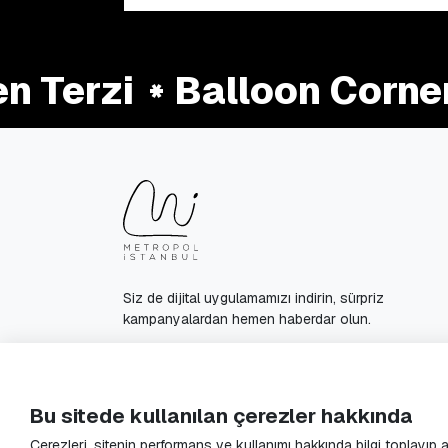
Terzi
Balloon Corner
Siz de dijital uygulamamızı indirin, sürpriz
kampanyalardan hemen haberdar olun.
© 2025 Metropol Istanbul All Rights Reserved.
Bu sitede kullanılan çerezler hakkında
Çerezleri, sitenin performans ve kullanımı hakkında bilgi toplayıp