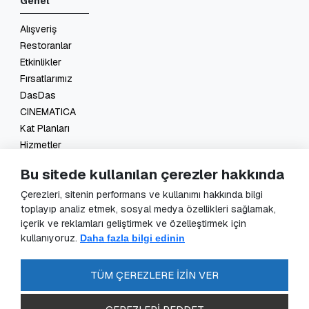
Genel
Alışveriş
Restoranlar
Etkinlikler
Fırsatlarımız
DasDas
CINEMATICA
Kat Planları
Hizmetler
İletişim
Bu sitede kullanılan çerezler hakkında
Yasal
Çerezleri, sitenin performans ve kullanımı hakkında bilgi
toplayıp analiz etmek, sosyal medya özellikleri sağlamak,
KVKK Başvuru
içerik ve reklamları geliştirmek ve özelleştirmek için
KVKK Aydınlatma Metni
kullanıyoruz.
Daha fazla bilgi edinin
Veri Sorumlusu Başvuru Formu
Güvenlik Kameraları Aydınlatma Metni
TÜM ÇEREZLERE İZİN VER
Enerji Politikası
SSS