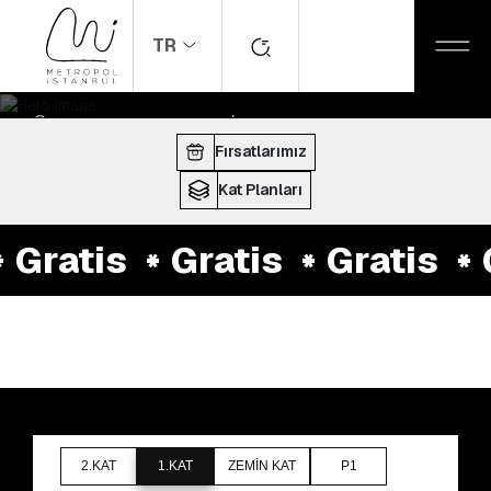
TR
ANASAYFA
MAĞAZALAR
Gratis
ÇALIŞMA SAATLERI:
10:00 - 22:00
Fırsatlarımız
Kat Planları
Gratis
Gratis
Gratis
G