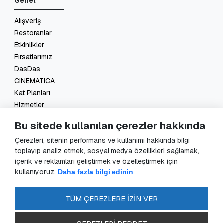
Genel
Alışveriş
Restoranlar
Etkinlikler
Fırsatlarımız
DasDas
CINEMATICA
Kat Planları
Hizmetler
İletişim
Bu sitede kullanılan çerezler hakkında
Yasal
Çerezleri, sitenin performans ve kullanımı hakkında bilgi
toplayıp analiz etmek, sosyal medya özellikleri sağlamak,
KVKK Başvuru
içerik ve reklamları geliştirmek ve özelleştirmek için
KVKK Aydınlatma Metni
kullanıyoruz.
Daha fazla bilgi edinin
Veri Sorumlusu Başvuru Formu
Güvenlik Kameraları Aydınlatma Metni
TÜM ÇEREZLERE İZİN VER
Enerji Politikası
SSS