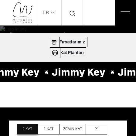
TR
ANASAYFA
MAĞAZALAR
Jimmy Key
ÇALIŞMA SAATLERI:
10:00 - 22:00
Fırsatlarımız
Kat Planları
mmy Key
Jimmy Key
Jim