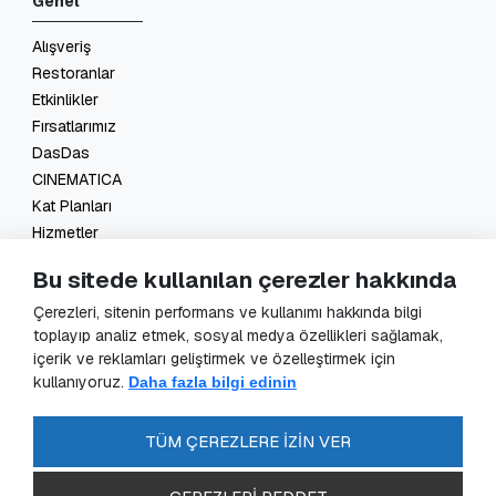
Genel
Alışveriş
Restoranlar
Etkinlikler
Fırsatlarımız
DasDas
CINEMATICA
Kat Planları
Hizmetler
İletişim
Bu sitede kullanılan çerezler hakkında
Yasal
Çerezleri, sitenin performans ve kullanımı hakkında bilgi
toplayıp analiz etmek, sosyal medya özellikleri sağlamak,
KVKK Başvuru
içerik ve reklamları geliştirmek ve özelleştirmek için
KVKK Aydınlatma Metni
kullanıyoruz.
Daha fazla bilgi edinin
Veri Sorumlusu Başvuru Formu
Güvenlik Kameraları Aydınlatma Metni
TÜM ÇEREZLERE İZİN VER
Enerji Politikası
SSS