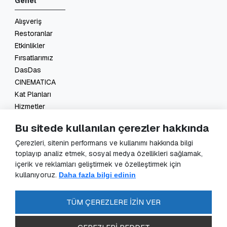
Genel
Alışveriş
Restoranlar
Etkinlikler
Fırsatlarımız
DasDas
CINEMATICA
Kat Planları
Hizmetler
İletişim
Bu sitede kullanılan çerezler hakkında
Yasal
Çerezleri, sitenin performans ve kullanımı hakkında bilgi
toplayıp analiz etmek, sosyal medya özellikleri sağlamak,
KVKK Başvuru
içerik ve reklamları geliştirmek ve özelleştirmek için
KVKK Aydınlatma Metni
kullanıyoruz.
Daha fazla bilgi edinin
Veri Sorumlusu Başvuru Formu
Güvenlik Kameraları Aydınlatma Metni
TÜM ÇEREZLERE İZİN VER
Enerji Politikası
SSS