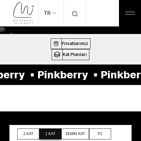
TR
ANASAYFA
MAĞAZALAR
Pinkberry
ÇALIŞMA SAATLERI:
10:00 - 22:00
Fırsatlarımız
Kat Planları
erry
Pinkberry
Pinkber